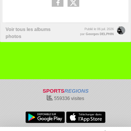
Voir tous les albums
Publié le
06 juil. 2026
par
Georges DELPHIN
photos
SPORTS
REGIONS
559336
visites