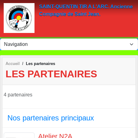
Panneau de gestion des cookies
SAINT-QUENTIN TIR A L'ARC. Ancienne
Compagnie de Saint Jean.
Accueil
Les partenaires
LES PARTENAIRES
4 partenaires
Nos partenaires principaux
Atelier N2A