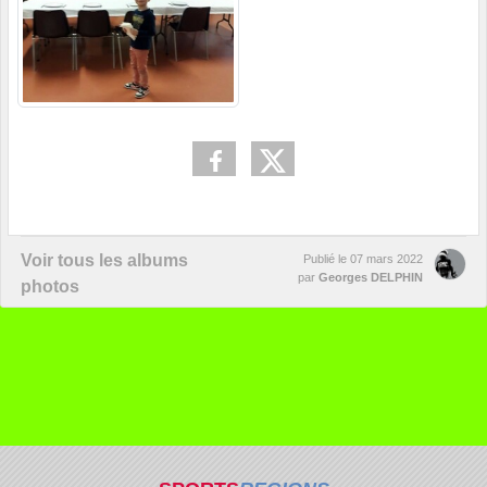
Voir tous les albums
Publié le
07 mars 2022
par
Georges DELPHIN
photos