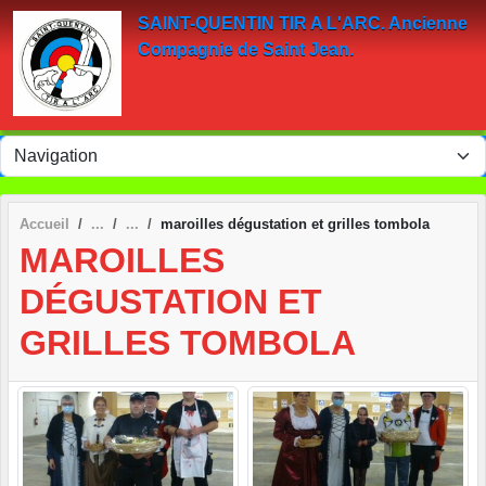
Panneau de gestion des cookies
SAINT-QUENTIN TIR A L'ARC. Ancienne
Compagnie de Saint Jean.
Accueil
maroilles dégustation et grilles tombola
MAROILLES
DÉGUSTATION ET
GRILLES TOMBOLA