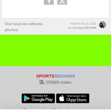
Voir tous les albums
Publié le
25 nov. 2021
par
Georges DELPHIN
photos
SPORTS
REGIONS
559089
visites
Charte cookies
Gestion des cookies