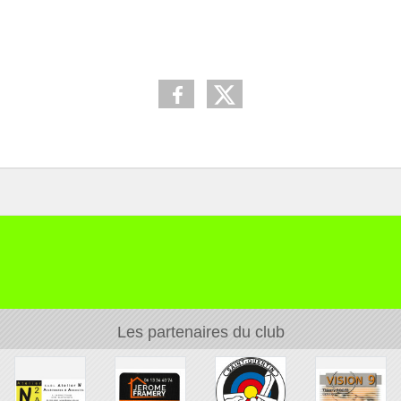
Les partenaires du club