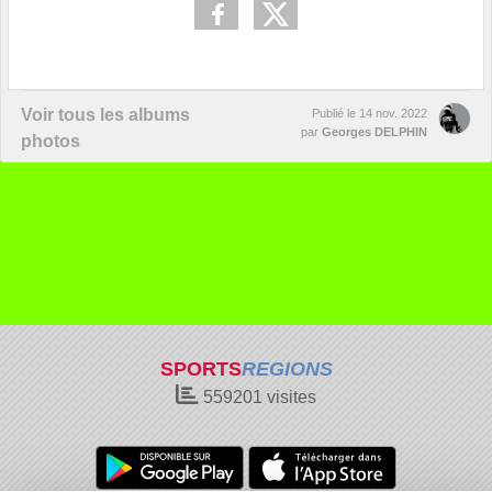
Voir tous les albums
Publié le
14 nov. 2022
par
Georges DELPHIN
photos
SPORTS
REGIONS
559201
visites