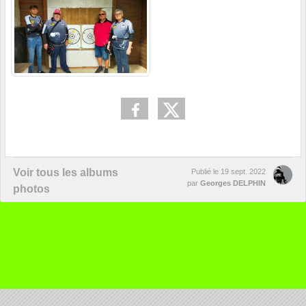
Voir tous les albums
Publié le
19 sept. 2022
par
Georges DELPHIN
photos