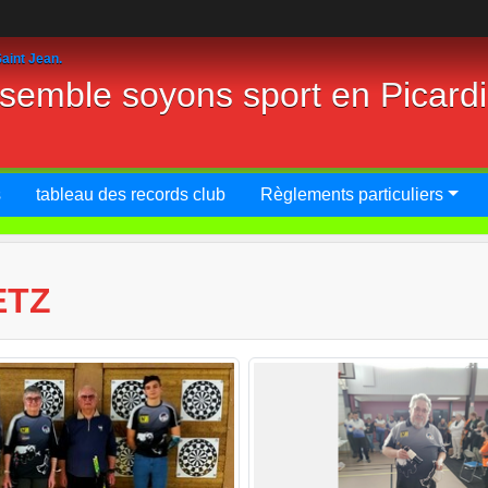
aint Jean.
nsemble soyons sport en Picard
s
tableau des records club
Règlements particuliers
ETZ