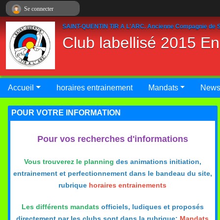
Panneau de gestion des cookies
Se connecter
SAINT-QUENTIN TIR A L'ARC. Ancienne Compagnie de S
Club labellisé 2015 E
Accueil
horaires entrainement
Mandats
New
POUR VOTRE INFORMATION
Pour vos recherches d'informations
Vous trouverez le planning
des animations initiation,
entrainement et perfectionnement dans le bandeau du site,
rubrique
horaires entrainements
Les différents mandats
officiels, ludiques et proposés
directement par les clubs sont dans la rubrique:
Mandats