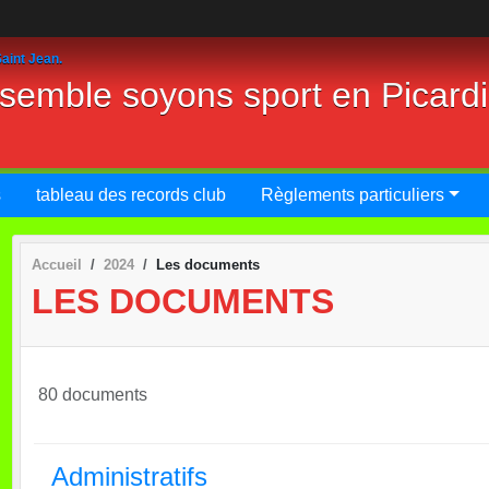
aint Jean.
nsemble soyons sport en Picard
s
tableau des records club
Règlements particuliers
Accueil
2024
Les documents
LES DOCUMENTS
80 documents
Administratifs