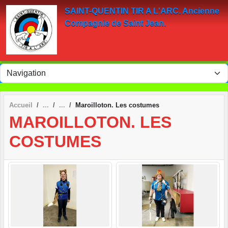
Panneau de gestion des cookies
SAINT-QUENTIN TIR A L'ARC. Ancienne
Compagnie de Saint Jean.
Accueil
Maroilloton. Les costumes
MAROILLOTON. LES
COSTUMES