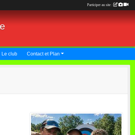
Participer au site :
ie
Le club
Contact et Plan