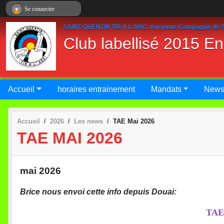
Panneau de gestion des cookies
Se connecter
SAINT-QUENTIN TIR A L'ARC. Ancienne Compagnie de S
Club labellisé 2015 E
Accueil
horaires entrainement
Mandats
New
Accueil
2026
Les news
TAE Mai 2026
TAE MAI 2026
mai 2026
Brice nous envoi cette info depuis Douai:
TAE