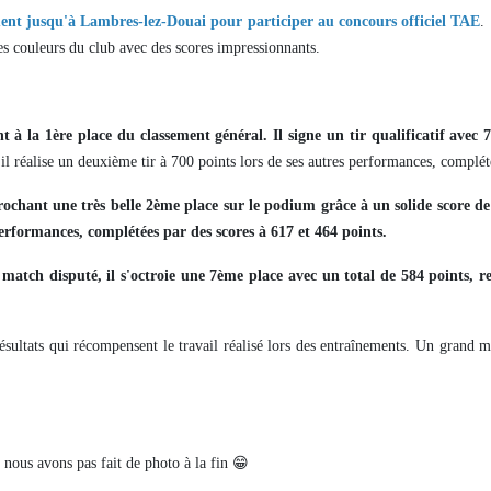
ment jusqu'à Lambres-lez-Douai pour participer au concours officiel TAE
es couleurs du club avec des scores impressionnants.
à la 1ère place du classement général. Il signe un tir qualificatif avec 7
il réalise un deuxième tir à 700 points lors de ses autres performances, complét
crochant une très belle 2ème place sur le podium grâce à un solide score de
 performances, complétées par des scores à 617 et 464 points.
atch disputé, il s'octroie une 7ème place avec un total de 584 points, re
ésultats qui récompensent le travail réalisé lors des entraînements. Un grand 
ar nous avons pas fait de photo à la fin
😁