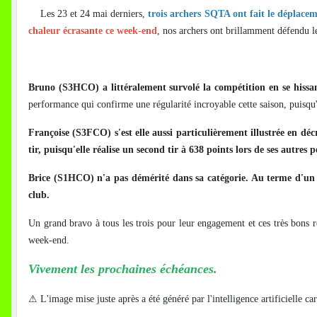
Les 23 et 24 mai derniers,
trois archers SQTA ont fait le déplace
chaleur écrasante ce week-end
, nos archers ont brillamment défendu l
Bruno (S3HCO) a littéralement survolé la compétition en se hissant 
performance qui confirme une régularité incroyable cette saison, puisqu'
Françoise (S3FCO) s'est elle aussi particulièrement illustrée en dé
tir, puisqu'elle réalise un second tir à 638 points lors de ses autres
Brice (S1HCO) n'a pas démérité dans sa catégorie. Au terme d'un m
club.
Un grand bravo à tous les trois pour leur engagement et ces très bons r
week-end.
Vivement les prochaines échéances.
⚠
L'image mise juste après a été généré par l'intelligence artificielle c