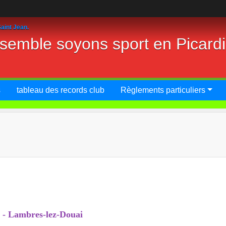
aint Jean.
nsemble soyons sport en Picard
s
tableau des records club
Règlements particuliers
-
Lambres-lez-Douai