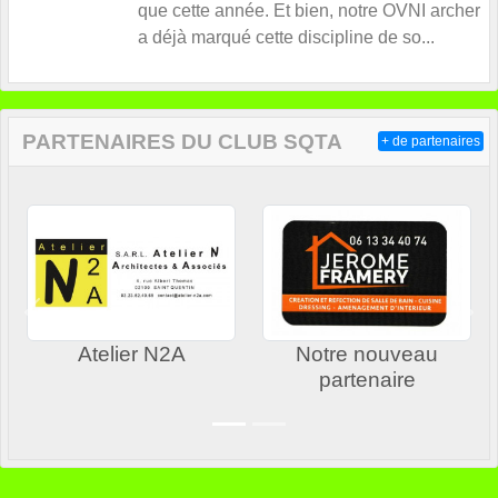
que cette année. Et bien, notre OVNI archer
a déjà marqué cette discipline de so...
PARTENAIRES DU CLUB SQTA
+ de partenaires
Précedent
Sui
Atelier N2A
Notre nouveau
partenaire