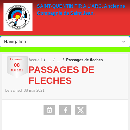
Panneau de gestion des cookies
SAINT-QUENTIN TIR A L'ARC. Ancienne
Compagnie de Saint Jean.
Le
samedi
Accueil
Passages de fleches
08
PASSAGES DE
MAI
2021
FLECHES
Le
samedi
08
mai
2021