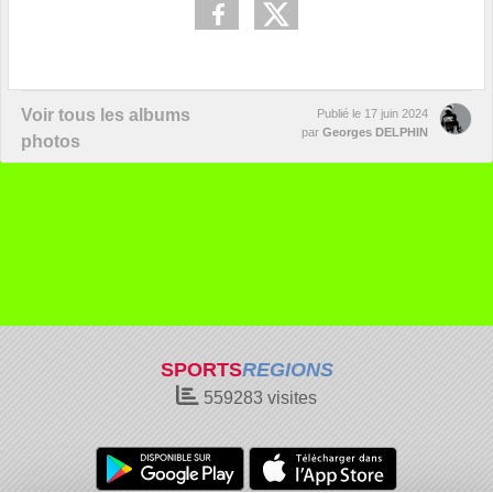
Voir tous les albums
Publié le
17 juin 2024
par
Georges DELPHIN
photos
SPORTS
REGIONS
559283
visites