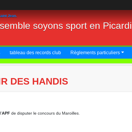
aint Jean.
nsemble soyons sport en Picard
s
tableau des records club
Règlements particuliers
IR DES HANDIS
l'
APF
de disputer le concours du Maroilles.