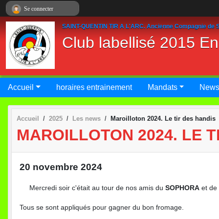
Panneau de gestion des cookies
Se connecter
SAINT-QUENTIN TIR A L'ARC. Ancienne Compagnie de S
Club labellisé 2015 E
Accueil
horaires entrainement
Mandats
New
Accueil
2025
Les news
Maroilloton 2024. Le tir des handis
MAROILLOTON 2024. LE T
20 novembre 2024
Mercredi soir c'était au tour de nos amis du
SOPHORA
et de 
Tous se sont appliqués pour gagner du bon fromage.