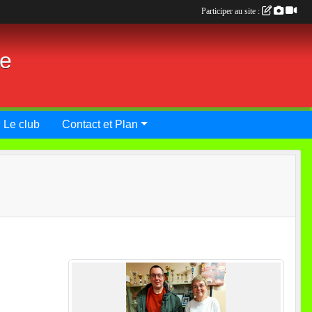
Participer au site :
ie
Le club
Contact et Plan