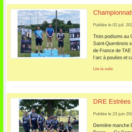
Championnat
Publiée le
02 juil. 20
Trois podiums au
Saint-Quentinois s
de France de TAE d
l’arc à poulies et c
Lire la suite
DRE Estrèes 
Publiée le
23 juin 20
Dernière manche D