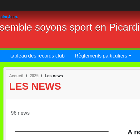
aint Jean.
nsemble soyons sport en Picard
s
tableau des records club
Règlements particuliers
Accueil
2025
Les news
LES NEWS
96 news
A n