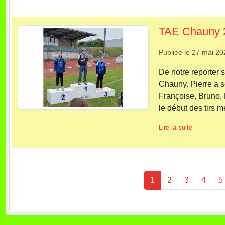
TAE Chauny 
Publiée le
27 mai 20
De notre reporter 
Chauny. Pierre a s
Françoise, Bruno,
le début des tirs me
Lire la suite
1
2
3
4
5