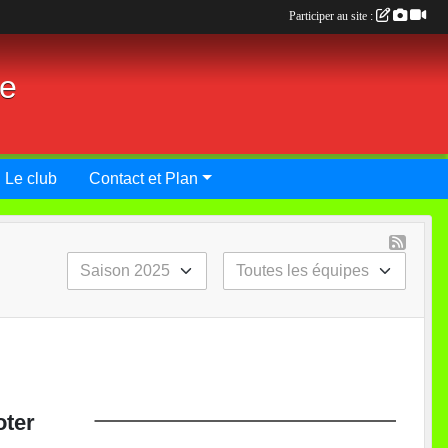
Participer au site :
ie
Le club
Contact et Plan
oter