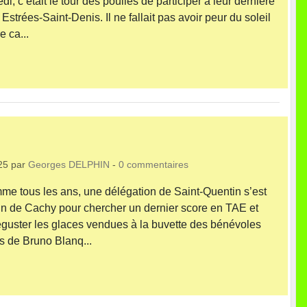
c’était le tour des poulies de participer à leur dernière
trées-Saint-Denis. Il ne fallait pas avoir peur du soleil
e ca...
25
par
Georges DELPHIN
-
0
commentaires
tous les ans, une délégation de Saint-Quentin s’est
ain de Cachy pour chercher un dernier score en TAE et
guster les glaces vendues à la buvette des bénévoles
s de Bruno Blanq...