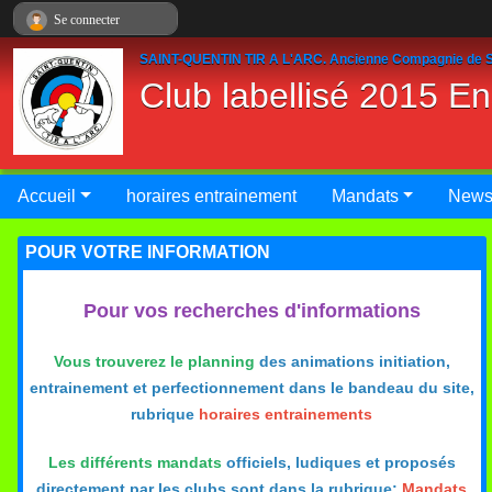
Panneau de gestion des cookies
Se connecter
SAINT-QUENTIN TIR A L'ARC. Ancienne Compagnie de S
Club labellisé 2015 E
Accueil
horaires entrainement
Mandats
New
POUR VOTRE INFORMATION
Pour vos recherches d'informations
Vous trouverez le planning
des animations initiation,
entrainement et perfectionnement dans le bandeau du site,
rubrique
horaires entrainements
Les différents mandats
officiels, ludiques et proposés
directement par les clubs sont dans la rubrique:
Mandats