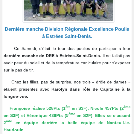
Dernière manche Division Régionale Excellence Poulie
à Estrées Saint-Denis.
Ce Samedi, c’était le tour des poulies de participer à leur
dernière manche de DRE à Estrées-Saint-Denis.
Il ne fallait pas
avoir peur du soleil et de la température caniculaire pour s’exposer
sur le pas de tir.
Chez les filles, pas de surprise, nos trois « drôle de dames »
étaient présentes avec
Karolyn dans rôle de Capitaine à la
longue-vue.
ère
ème
Françoise réalise 528Pts (1
en S3F), Nicole 457Pts (2
ème
en S3F) et Véronique 438Pts (5
en S2F). Elles se classent
nde
2
en équipe derrière la belle équipe de Nanteuil-le-
Haudouin.