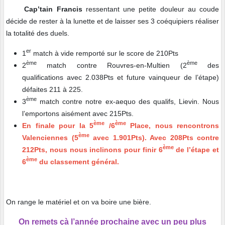
Cap’tain Francis
ressentant une petite douleur au coude
décide de rester à la lunette et de laisser ses 3 coéquipiers réaliser
la totalité des duels.
er
1
match à vide remporté sur le score de 210Pts
ème
ème
2
match contre Rouvres-en-Multien (2
des
qualifications avec 2.038Pts et future vainqueur de l’étape)
défaites 211 à 225.
ème
3
match contre notre ex-aequo des qualifs, Lievin. Nous
l’emportons aisément avec 215Pts.
ème
ème
En finale pour la 5
/6
Place, nous rencontrons
ème
Valenciennes (5
avec 1.901Pts). Avec 208Pts contre
ème
212Pts, nous nous inclinons pour finir 6
de l’étape et
ème
6
du classement général.
On range le matériel et on va boire une bière.
On remets çà l’année prochaine avec un peu plus