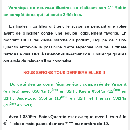
er
Véronique de nouveau illustrée en réalisant son 1
Robin
en compétitions qui lui coute 2 flèches.
En finales, nos filles ont tenu le suspense pendant une volée
avant de s’incliner contre une équipe logiquement favorite. En
montant sur la deuxième marche du podium, l’équipe de Saint-
Quentin entrevoie la possibilité d’être repéchée lors de la
finale
nationale des DRE à Brienon-sur-Armançon
. Challenge qu’elles
ont envie de relever s’il se concrétise.
NOUS SERONS TOUS DERRIERE ELLES !!!
Du coté des garçons l’équipe était composée de Vincent
ème
ème
(en feu) avec 650Pts (5
en S2H), Kevin 635Pts (12
en
ème
S1H), Jean-Loïc 595Pts (18
en S2H) et Francis 592Pts
ème
(20
en S2H).
Avec 1.880Pts, Saint-Quentin est ex-aequo avec Liévin à la
ème
ème
6
place mais passe derrière 7
au nombre de 10.