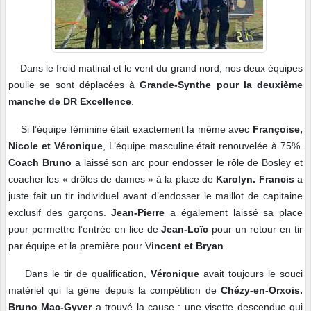
Dans le froid matinal et le vent du grand nord, nos deux équipes
poulie se sont déplacées à
Grande-Synthe pour la deuxième
manche de DR Excellence
.
Si l’équipe féminine était exactement la même avec
Françoise,
Nicole et Véronique
, L’équipe masculine était renouvelée à 75%.
Coach Bruno
a laissé son arc pour endosser le rôle de Bosley et
coacher les « drôles de dames » à la place de
Karolyn. Francis
a
juste fait un tir individuel avant d’endosser le maillot de capitaine
exclusif des garçons.
Jean-Pierre
a également laissé sa place
pour permettre l’entrée en lice de
Jean-Loïc
pour un retour en tir
par équipe et la première pour V
incent et Bryan
.
Dans le tir de qualification,
Véronique
avait toujours le souci
matériel qui la gêne depuis la compétition de
Chézy-en-Orxois.
Bruno Mac-Gyver
a trouvé la cause : une visette descendue qui