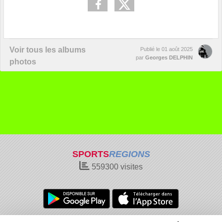
Voir tous les albums
Publié le
01 août 2025
par
Georges DELPHIN
photos
SPORTS
REGIONS
559300
visites