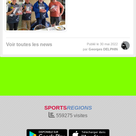
Voir toutes les news
Publié le
30 mai 2022
par
Georges DELPHIN
SPORTS
REGIONS
559275
visites