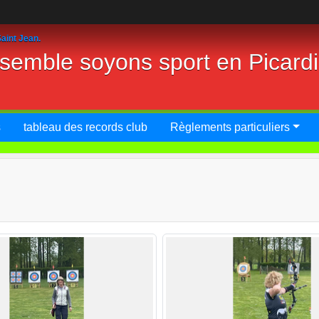
aint Jean.
nsemble soyons sport en Picard
s
tableau des records club
Règlements particuliers